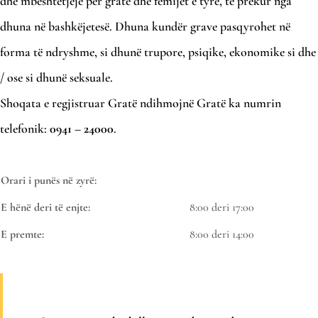
dhe mbështetjeje për gratë dhe fëmijët e tyre, të prekur nga
dhuna në bashkëjetesë. Dhuna kundër grave pasqyrohet në
forma të ndryshme, si dhunë trupore, psiqike, ekonomike si dhe
/ ose si dhunë seksuale.
Shoqata e regjistruar Gratë ndihmojnë Gratë ka numrin
telefonik:
0941 – 24000
.
Orari i punës në zyrë:
E hënë deri të enjte:
8:00 deri 17:00
E premte:
8:00 deri 14:00