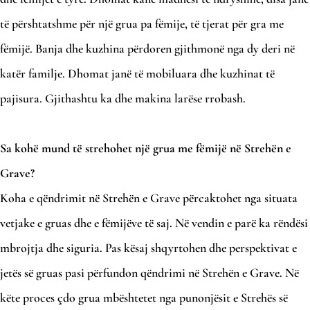
të përshtatshme për një grua pa fëmije, të tjerat për gra me
fëmijë. Banja dhe kuzhina përdoren gjithmonë nga dy deri në
katër familje. Dhomat janë të mobiluara dhe kuzhinat të
pajisura. Gjithashtu ka dhe makina larëse rrobash.
Sa kohë mund të strehohet një grua me fëmijë në Strehën e
Grave?
Koha e qëndrimit në Strehën e Grave përcaktohet nga situata
vetjake e gruas dhe e fëmijëve të saj. Në vendin e parë ka rëndësi
mbrojtja dhe siguria. Pas kësaj shqyrtohen dhe perspektivat e
jetës së gruas pasi përfundon qëndrimi në Strehën e Grave. Në
këte proces çdo grua mbështetet nga punonjësit e Strehës së