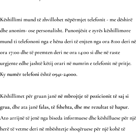
Këshillimi mund të zhvillohet nëpërmjet telefonit - me dëshirë
dhe anonim- ose personalisht. Punonjësit e zyrës këshillimore
mund ti telefononi nga e hëna deri të enjten nga ora 8:00 deri në
ora 17:00 dhe të premten deri ne ora 14:00 si dhe në raste
urgjente edhe jashtë këtij orari në numrin e telefonit në pritje.
Ky
numër telefoni
është
0941-24000
.
Këshillimet për gruan janë
në mbrojtje të pozicionit të saj si
grua
, dhe ata janë
falas, të fshehta, dhe me rezultat të hapur
.
Ato arrijnë të jenë nga biseda informuese dhe këshilluese për një
herë të vetme deri në mbështetje shoqëruese për një kohë të