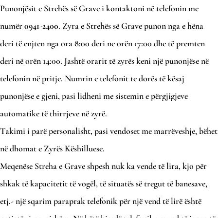
Punonjësit e Strehës së Grave i kontaktoni në telefonin me
numër
0941-2400
. Zyra e Strehës së Grave punon nga e hëna
deri të enjten nga ora 8:00 deri ne orën 17:00 dhe të premten
deri në orën 14:00. Jashtë orarit të zyrës keni një punonjëse në
telefonin në pritje. Numrin e telefonit te dorës të kësaj
punonjëse e gjeni, pasi lidheni me sistemin e përgjigjeve
automatike të thirrjeve në zyrë.
Takimi i parë personalisht, pasi vendoset me marrëveshje, bëhet
në dhomat e Zyrës Këshilluese.
Meqenëse Streha e Grave shpesh nuk ka vende të lira, kjo për
shkak të kapacitetit të vogël, të situatës së tregut të banesave,
etj.- një sqarim paraprak telefonik për një vend të lirë është