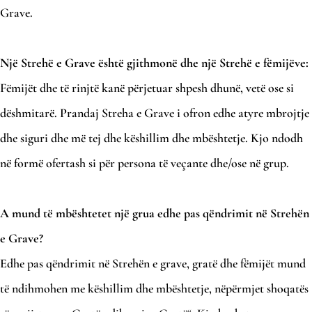
Grave.
Një Strehë e Grave është gjithmonë dhe një Strehë e fëmijëve:
Fëmijët dhe të rinjtë kanë përjetuar shpesh dhunë, vetë ose si
dëshmitarë. Prandaj Streha e Grave i ofron edhe atyre mbrojtje
dhe siguri dhe më tej dhe këshillim dhe mbështetje. Kjo ndodh
në formë ofertash si për persona të veçante dhe/ose në grup.
A mund të mbështetet një grua edhe pas qëndrimit në Strehën
e Grave?
Edhe pas qëndrimit në Strehën e grave, gratë dhe fëmijët mund
të ndihmohen me këshillim dhe mbështetje, nëpërmjet shoqatës