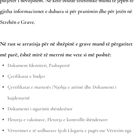
patjetër i nevojshëm. Në këtë bisedë telefonike mund të jepen të
gjitha informacionet e duhura si për pranimin dhe për jetën në
Strehën e Grave.
Në rast se arratisja për në shtëpinë e grave mund të përgatitet
më parë, është mirë të merrni me vete si më poshtë:
Dokument Identiteti, Pashaportë
Çerifikatat e lindjes
Çertifikatat e martesës /Njohja e atësisë dhe Dokumenti i
kujdestarisë
Dokumenti i sigurimit shëndetësor
Fletorja e vaksinave, Fletorja e kontrollit shëndetsort
Vërtetimet e të ardhurave (p.sh Llogaria e pagës ose Vërtetim nga