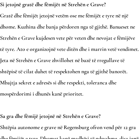
Si jetojnë gratë dhe fëmijët në Strehën e Grave?
Gratë dhe fëmijët jetojnë vetëm ose me fëmijët e tyre në një
dhome. Kuzhina dhe banja përdoren nga të gjithë. Banueset ne
Strehën e Grave kujdesen vete për veten dhe nevojat e fëmijëve
të tyre. Ato e organizojnë vete ditën dhe i marrin vetë vendimet.
Jeta në Strehën e Grave zhvillohet në bazë të rregullave të
shtëpisë të cilat duhet të respektohen nga të gjithë banorët.
Mbajtja sekret e adresës si dhe respekti, toleranca dhe
mospërdorimi i dhunës kanë prioritet.
Sa gra dhe fëmijë jetojnë në Strehën e Grave?
Shtëpia autonome e grave në Regensburg ofron vend për 12 gra
dhe fëmijët e tyre. Dhomat kanë madhësi të ndryshme, disa janë