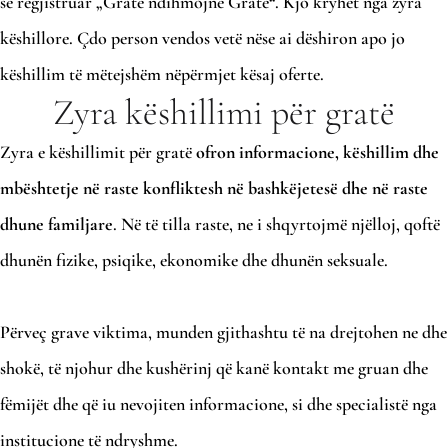
së regjistruar „Gratë ndihmojne Gratë“. Kjo kryhet nga zyra
këshillore. Çdo person vendos vetë nëse ai dëshiron apo jo
këshillim të mëtejshëm nëpërmjet kësaj oferte.
Zyra këshillimi për gratë
Zyra e këshillimit për gratë
ofron informacione, këshillim dhe
mbështetje në raste konfliktesh në bashkëjetesë dhe në raste
dhune familjare
. Në të tilla raste, ne i shqyrtojmë njëlloj, qoftë
dhunën fizike, psiqike, ekonomike dhe dhunën seksuale.
Përveç grave viktima, munden gjithashtu të na drejtohen ne dhe
shokë, të njohur dhe kushërinj që kanë kontakt me gruan dhe
fëmijët dhe që iu nevojiten informacione, si dhe specialistë nga
institucione të ndryshme.