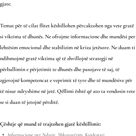
gjate.
Temat për të cilat flitet këshillohen përcaktohen nga vete gratë
si viktima të dhunës. Ne ofrojme informacione dhe mundësi per
lehtësim emocional dhe stabilizim në kriza jetësore. Ne duam ti
ndihmojmë gratë viktima që të zhvillojnë strategji në
përballimin e përjetimit te dhunës dhe pasojave të saj, të
zgjerojnë kompetencat e veprimit të tyre dhe të mundësive për
të nisur ndryshime në jetë. Qëllimi është që ato ta vendosin vete
se si duan të jetojnë përditë.
Çështje që mund të trajtohen gjatë këshillimit:
Informacione per Ndarje, Shkurorëzim, Kujdestari