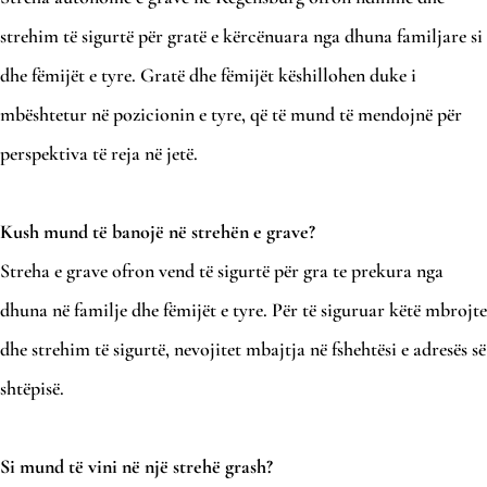
strehim të sigurtë për gratë e kërcënuara nga dhuna familjare si
dhe fëmijët e tyre. Gratë dhe fëmijët këshillohen duke i
mbështetur në pozicionin e tyre, që të mund të mendojnë për
perspektiva të reja në jetë.
Kush mund të banojë në strehën e grave?
Streha e grave ofron vend të sigurtë për gra te prekura nga
dhuna në familje dhe fëmijët e tyre. Për të siguruar këtë mbrojte
dhe strehim të sigurtë, nevojitet mbajtja në fshehtësi e adresës së
shtëpisë.
Si mund të vini në një strehë grash?