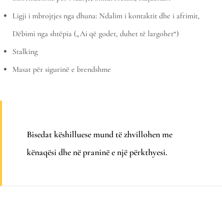
Ligji i mbrojtjes nga dhuna: Ndalim i kontaktit dhe i afrimit,
Dëbimi nga shtëpia („Ai që godet, duhet të largohet“)
Stalking
Masat për sigurinë e brendshme
Bisedat këshilluese mund të zhvillohen me
kënaqësi dhe në praninë e një përkthyesi.