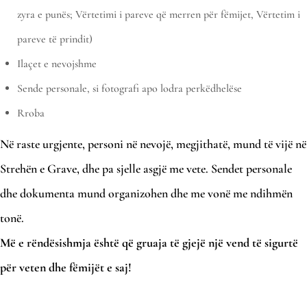
zyra e punës; Vërtetimi i pareve që merren për fëmijet, Vërtetim i
pareve të prindit)
Ilaçet e nevojshme
Sende personale, si fotografi apo lodra perkëdhelëse
Rroba
Në raste urgjente, personi në nevojë, megjithatë, mund të vijë në
Strehën e Grave, dhe pa sjelle asgjë me vete. Sendet personale
dhe dokumenta mund organizohen dhe me vonë me ndihmën
tonë.
Më e rëndësishmja është që gruaja të gjejë një vend të sigurtë
për veten dhe fëmijët e saj!