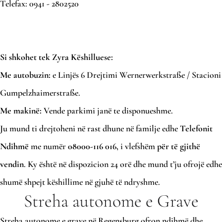
Telefax: 0941 - 2802520
Si shkohet tek Zyra Këshilluese:
Me autobuzin:
e Linjës 6 Drejtimi Wernerwerkstraße / Stacioni
Gumpelzhaimerstraße.
Me makinë:
Vende parkimi janë te disponueshme.
Ju mund ti drejtoheni në rast dhune në familje edhe
Telefonit
Ndihmë
me numër
08000-116 016
, i vlefshëm
për të gjithë
vendin
. Ky është në dispozicion 24 orë dhe mund t’ju ofrojë edhe
shumë shpejt këshillime në gjuhë të ndryshme.
Streha autonome e Grave
Streha autonome e grave në Regensburg ofron ndihmë dhe